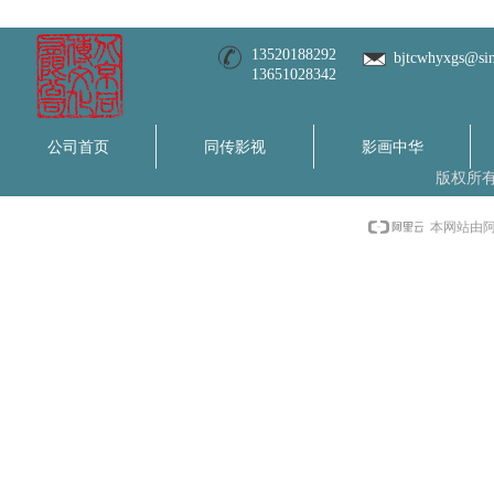
13520188292
bjtcwhyxgs@si
13651028342
公司首页
同传影视
影画中华
版权所
本网站由阿