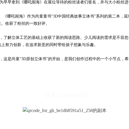
为早早拿到《哪吒闹海》在展位等待的粉丝读者们签名，并与大小粉丝进
。《哪吒闹海》作为尚童童书
“3D
中国经典故事立体书
”
系列的第二本，延
性。收获了粉丝的一致好评。
，了解立体工艺的基础上收获了新的阅读思路。少儿阅读的需求是不容忽
础上努力创新，在追求新意的同时带给孩子想象与乐趣。
，这是尚童
“3D
原创立体书
”
的开始，是我们创作过程中的一个小节点，希
查看原文跳转购买
☟