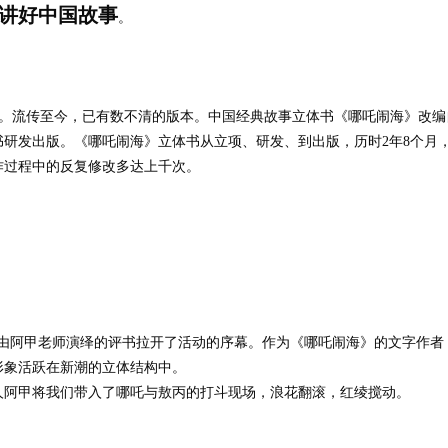
讲好中国故事
。
。流传至今，已有数不清的版本。中国经典故事立体书《哪吒闹海》改编
书研发出版。《哪吒闹海》立体书从立项、研发、到出版，历时
2
年
8
个月
作过程中的反复修改多达上千次。
由阿甲老师演绎的评书拉开了活动的序幕。作为《哪吒闹海》的文字作者
形象活跃在新潮的立体结构中。
人阿甲将我们带入了哪吒与敖丙的打斗现场，浪花翻滚，红绫搅动。