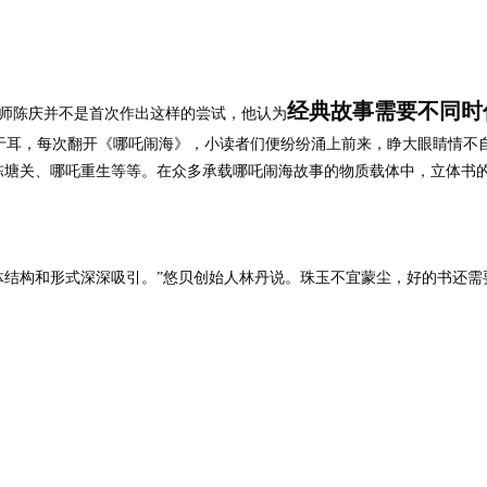
经典故事需要不同时
师陈庆并不是首次作出这样的尝试，他认为
于耳，每次翻开《哪吒闹海》，小读者们便纷纷涌上前来，睁大眼睛情不
陈塘关、哪吒重生等等。在众多承载哪吒闹海故事的物质载体中，立体书
体结构和形式深深吸引。
”
悠贝创始人林丹说。珠玉不宜蒙尘，好的书还需