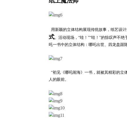
纸上魔法师
用新颖的立体结构展现传统故事，纸艺设计
式
。活动现场，
“
哇！
”“
哇！
”
的惊叹声不绝
吒一书中的立体结构：哪吒出世、四龙盘踞
“
初见《哪吒闹海》一书，就被其精彩的立
人的眼前。