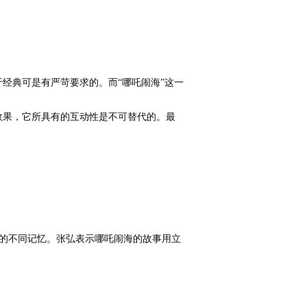
于经典可是有严苛要求的。而
“
哪吒闹海
”
这一
效果，它所具有的互动性是不可替代的。最
。
的不同记忆。张弘表示哪吒闹海的故事用立