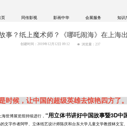
首页
同传影视
影画中华
会展服务
知识
故事？纸上魔术师？《哪吒闹海》在上海
创建时间：
2019年12月12日
09:12
浏览量：
237
넶
“是时候，让中国的超级英雄去惊艳四方了。
“
用立体书讲好中国故事暨
3D
中
上海世博展览馆持续进行，
书的文字作者阿甲、立体纸艺设计师陈庆和台东大学儿童文学教授林文宝