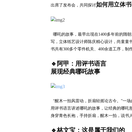
如何用立体书
出席了发布会，共同探讨
哪吒的故事，最早出现在
1400
多年前的隋朝
写，立体纸艺设计师陈庆精心设计，尚童童
书共有
300
多个零件机关、
400
余道工序，制
阿甲：用评书语言
🔹
展现经典哪吒故事
“
醒木一拍风雷动，折扇轻摇论古今。
”
一场
用评书语言讲述哪吒的故事，让经典的哪吒
身穿青色长袍，手持折扇，醒木一拍，说书
林文宝：这是属于我们的
🔹