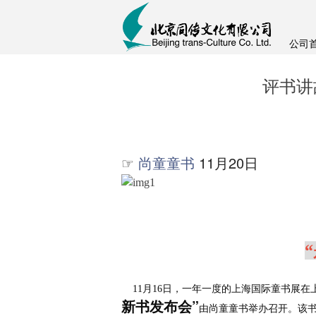
公司
评书讲
尚童童书
11
月
20
日
☞
11
月
16
日，一年一度的上海国际童书展在
新书发布会
”
由尚童童书举办召开。该